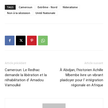
TAGS
Cameroun
Extrême - Nord
féderalisme
Non à la sécession
Unité Nationale
Article précédent
Article suivant
Cameroun: Le Redhac
À Abidjan, l’historien Achille
demande la libération et la
Mbembe livre un vibrant
réhabilitation d’ Amadou
plaidoyer pour l’ intégration
Vamoulké
régionale en Afrique