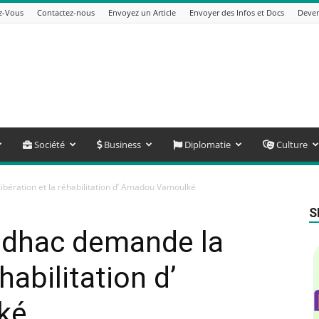
z-Vous
Contactez-nous
Envoyez un Article
Envoyer des Infos et Docs
Deven
Société
Business
Diplomatie
Culture
bération et la réhabilitation d’ Amadou Vamoulké
S
edhac demande la
éhabilitation d’
ké