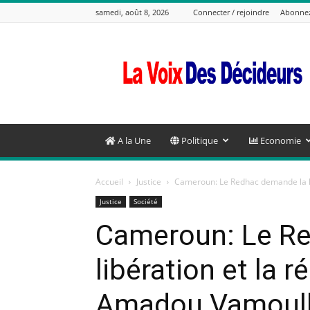
samedi, août 8, 2026
Connecter / rejoindre
Abonne
La
Voix
Des
Decideurs
A la Une
Politique
Economie
Accueil
Justice
Cameroun: Le Redhac demande la li
Justice
Société
Cameroun: Le R
libération et la r
Amadou Vamoul