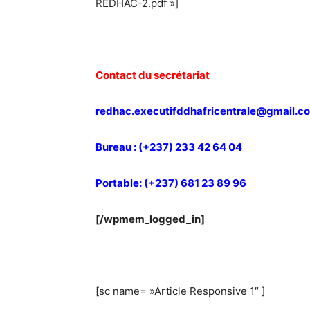
REDHAC-2.pdf »]
Contact du secrétariat
redhac.executifddhafricentrale@gmail.c
Bureau : (+237) 233 42 64 04
Portable: (+237) 681 23 89 96
[/wpmem_logged_in]
[sc name= »Article Responsive 1″ ]