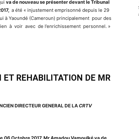
qui
va de nouv
e
au se présenter devant le Tribunal
2017,
a été « injustement emprisonné depuis le 29
engui à Yaoundé (Cameroun) principalement pour des
rien à voir avec de l’enrichissement personnel. »
 ET REHABILITATION DE MR
NCIEN DIRECTEUR GENERAL DE LA
CRTV
e
06 Octobre 2017, Mr Amadou Vamoulké va de