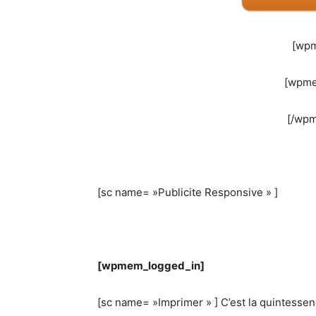
[wpm
[wpme
[/wp
[sc name= »Publicite Responsive » ]
[wpmem_logged_in]
[sc name= »Imprimer » ] C’est la quintes