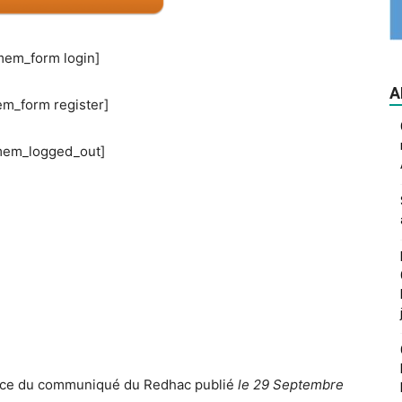
em_form login]
A
m_form register]
mem_logged_out]
sence du communiqué du Redhac publié
le 29 Septembre