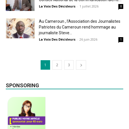
La Voix Des Décideurs
-
1 juillet 2026
0
Au Cameroun , l’Association des Journalistes
Patriotes du Cameroun rend hommage au
journaliste Steve...
La Voix Des Décideurs
-
26 juin 2026
1
1
2
3
SPONSORING