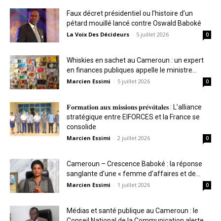
Faux décret présidentiel ou l’histoire d’un
pétard mouillé lancé contre Oswald Baboké
La Voix Des Décideurs
-
5 juillet 2026
0
Whiskies en sachet au Cameroun : un expert
en finances publiques appelle le ministre...
Marcien Essimi
-
5 juillet 2026
0
𝐅𝐨𝐫𝐦𝐚𝐭𝐢𝐨𝐧 𝐚𝐮𝐱 𝐦𝐢𝐬𝐬𝐢𝐨𝐧𝐬 𝐩𝐫𝐞́𝐯𝐨̂𝐭𝐚𝐥𝐞𝐬 : L’alliance
stratégique entre EIFORCES et la France se
consolide
Marcien Essimi
-
2 juillet 2026
0
Cameroun – Crescence Baboké : la réponse
sanglante d’une « femme d’affaires et de...
Marcien Essimi
-
1 juillet 2026
0
Médias et santé publique au Cameroun : le
Conseil National de la Communication alerte...