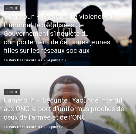
SOCIÉTÉ
Cameroun – Société | La violence et
l’immoralité banalisées ; le
Gouvernement s’inquiète du
comportement de certaines jeunes
filles sur les réseaux sociaux
La Voix Des Décideurs
-
24 juillet 2026
SOCIÉTÉ
Cameroun – Sécurité : Yaoundé interdit
aux ONG le port d’uniformes proches de
ceux de l’armée et de l’ONU
La Voix Des Décideurs
-
21 juillet 2026