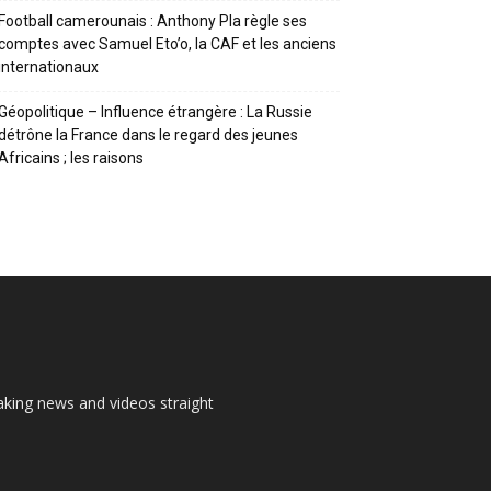
Football camerounais : Anthony Pla règle ses
comptes avec Samuel Eto’o, la CAF et les anciens
internationaux
Géopolitique – Influence étrangère : La Russie
détrône la France dans le regard des jeunes
Africains ; les raisons
aking news and videos straight