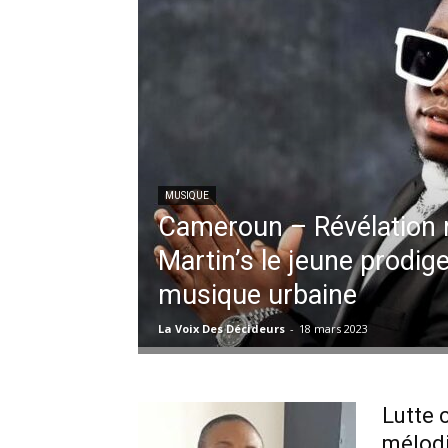
MUSIQUE
Cameroun – Révélation 
Martin’s le jeune prodige
musique urbaine
La Voix Des Décideurs
-
18 mars 2023
Lutte 
mélodi