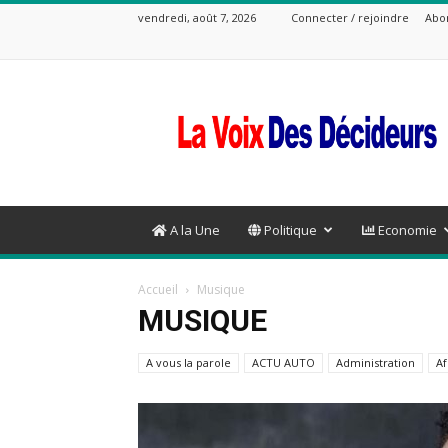
vendredi, août 7, 2026
Connecter / rejoindre
Abo
La
Voix
Des
Decideurs
A la Une
Politique
Economie
Accueil
Musique
MUSIQUE
A vous la parole
ACTU AUTO
Administration
Af