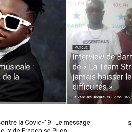
MUSIQUE
Interview de Barr
musicale :
de « La Team Str
 de la
jamais baisser le
difficultés »
La Voix Des Décideurs
-
2 mai 2022
contre la Covid-19 : Le message
S
eux de Françoise Pueni