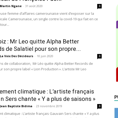
Martin Ngane
-
31 août 2020
0
euse femme d’affaires camerounaise vient d’exposer sur la
cale Camerounaise, un single contre la covid-19 qui fait en ce
our...
iz : Mr Leo quitte Alpha Better
s de Salatiel pour son propre...
La Voix Des Décideurs
-
10 juin 2020
0
ns de collaboration, Mr Léo quitte Alpha Better Records de
ur son propre label « Lion Production ». L’artiste Mr Leo
ment climatique : L’artiste français
P
n Sers chante « Y a plus de saisons »
Jean Baptiste Bidima
-
23 novembre 2019
0
 climatique : L’artiste français Gauvain Sers chante « Y a plus