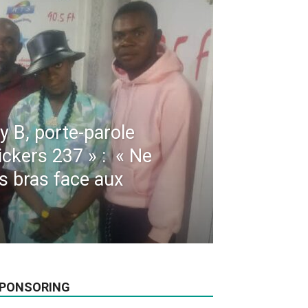
y B, porte-parole
ickers 237 » : « Ne
s bras face aux
PONSORING