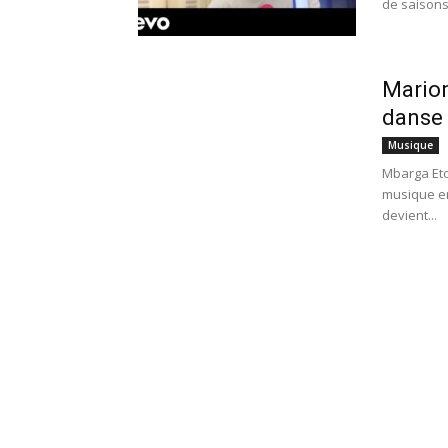
de saisons 
Marion
danse
Musique
Mbarga Eto
musique en
devient...