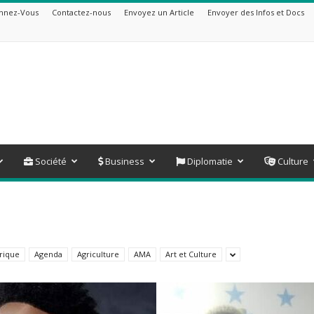
nnez-Vous
Contactez-nous
Envoyez un Article
Envoyer des Infos et Docs
Société
Business
Diplomatie
Culture
rique
Agenda
Agriculture
AMA
Art et Culture