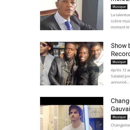
Musique
La talentu
scène musi
moment le t
Show b
Record
Musique
Après 13 a
Salatiel po
annoncé...
Change
Gauvai
Musique
Changement