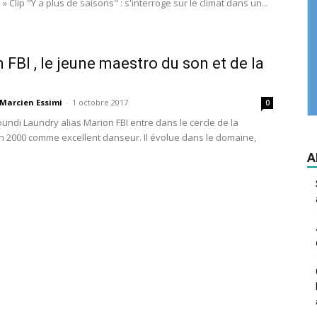
» Clip "Y a plus de saisons" : s'interroge sur le climat dans un...
 FBI , le jeune maestro du son et de la
Marcien Essimi
-
1 octobre 2017
0
undi Laundry alias Marion FBI entre dans le cercle de la
 2000 comme excellent danseur. Il évolue dans le domaine,
A