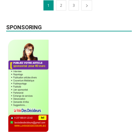
1
2
3
SPONSORING