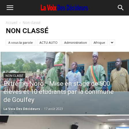
Accueil
Non classé
NON CLASSÉ
A vous la parole
ACTU AUTO
Administration
Afrique
NON CLASSÉ
Extrême-Nord : Mise en stage de 500
élèves et 10 étudiants par la commune
de Goulfey
La Voix Des Décideurs
-
17 août 2023