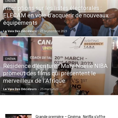
CINÉMA
Inscriptions sur les listes électorales :
ELECAM en voie d’acquérir de nouveaux
équipements
La Voix Des Décideurs
-
21 septembre 2023
CINÉMA
Résidence d’écriture : Mary-Noëlle NIBA
promeut des films qui présentent le
merveilleux de l’Afrique
La Voix Des Décideurs
-
25 mars 2023
Grande première – Cinéma : Netflix s’offre