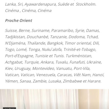
Lanka, Sri, Ayawardenapura, Suède et Stockholm.
Cinéma , Cinéma, Cinéma
Proche Orient
Suisse, Berne, Suriname, Paramaribo, Syrie, Damas,
Tadjikistan, Douchanbé, Tanzanie, Dodoma, Tchad,
N’Djaména, Thaïlande, Bangkok, Timor oriental, Dili,
Togo, Lomé, Tonga, Nukuʻalofa, Trinité-et-Tobago,
Port-d’Espagne, Tunisie et Tunis. Turkménistan,
Achgabat, Turquie, Ankara, Tuvalu, Funafuti, Ukraine,
Kiev, Uruguay, Montevideo, Vanuatu, Port-Vila,
Vatican, Vatican, Venezuela, Caracas, Viêt Nam, Hanoï,
Yémen, Sanaa, Zambie, Lusaka, Zimbabwe et Harare.