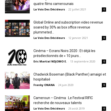
quatre films camerounais
La Voix Des Décideurs
-
22 juillet 2021
0
Global Online and subscription video revenue
soared by 30% as box office revenue
plummeted...
La Voix Des Décideurs
-
12 janvier 2021
0
Cinéma – Ecrans Noirs 2020 : Et déjà les
présélectionnés de « 10 jours...
Eric Martial NDJOMO E.
-
13 septembre 2020
0
Chadwick Boseman (Black Panther) amaigri et
hospitalisé
Franky ONANA
-
24 juin 2020
0
Cameroun – Cinéma : Le Festival RIFIC
recherche de nouveaux talents
La Voix Des Décideurs
-
26 août 2019
0