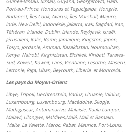
Guinée-Bissau, Bissau, Guyana, Georgetown, Haïti,
Port-au-Prince, Honduras et Tegucigalpa, Hongrie,
Budapest, Îles Cook, Avarua, Îles Marshall, Majuro,
Inde, New Delhi, Indonésie, Jakarta, Irak, Bagdad, Iran,
Téhéran, Irlande, Dublin, Islande, Reykjavik. Israël,
Jérusalem, Italie, Rome, Jamaïque, Kingston, Japon,
Tokyo, Jordanie, Amman, Kazakhstan, Noursoultan,
Kenya, Nairobi, Kirghizistan, Bichkek, Kiribati, Tarawa-
Sud, Koweït, Koweït, Laos, Vientiane, Lesotho, Maseru,
Lettonie, Riga, Liban, Beyrouth, Liberia et Monrovia.
Les pays du Moyen-Orient
Libye, Tripoli, Liechtenstein, Vaduz, Lituanie, Vilnius,
Luxembourg, Luxembourg, Macédoine, Skopje,
Madagascar, Antananarivo, Malaisie, Kuala Lumpur,
Malawi, Lilongwe, Maldives,Malé, Mali et Bamako.
Malte, La Valette, Maroc, Rabat, Maurice, Port-Louis,