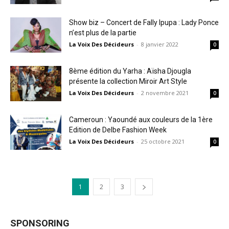
Show biz – Concert de Fally Ipupa : Lady Ponce
n’est plus de la partie
La Voix Des Décideurs
-
8 janvier 2022
0
8ème édition du Yarha : Aïsha Djougla
présente la collection Miroir Art Style
La Voix Des Décideurs
-
2 novembre 2021
0
Cameroun : Yaoundé aux couleurs de la 1ère
Edition de Delbe Fashion Week
La Voix Des Décideurs
-
25 octobre 2021
0
1
2
3
SPONSORING