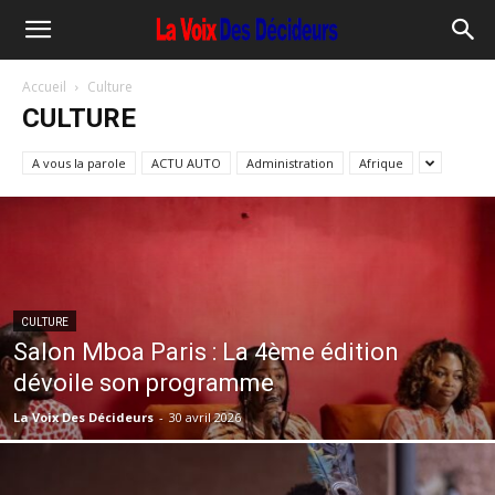
Accueil
Culture
CULTURE
A vous la parole
ACTU AUTO
Administration
Afrique
CULTURE
Salon Mboa Paris : La 4ème édition
dévoile son programme
La Voix Des Décideurs
-
30 avril 2026