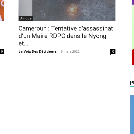
Afrique
Cameroun : Tentative d’assassinat
d’un Maire RDPC dans le Nyong
et...
La Voix Des Décideurs
-
6 mars 2022
0
0
P