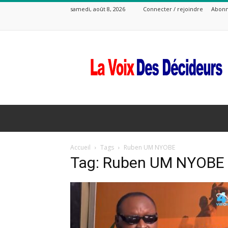
samedi, août 8, 2026
Connecter / rejoindre
Abonn
La
Voix
Des
Decideurs
Accueil
Tags
Ruben UM NYOBE
Tag: Ruben UM NYOBE