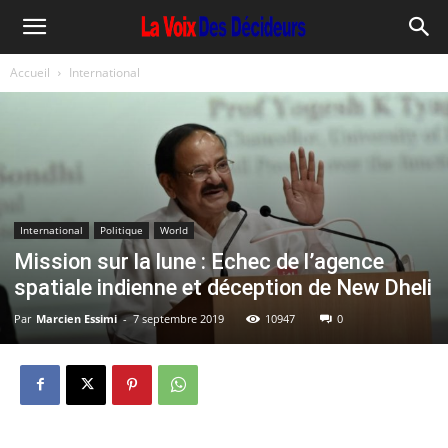
Accueil
International
International
Politique
World
Mission sur la lune : Echec de l’agence
spatiale indienne et déception de New Dheli
Par
Marcien Essimi
-
7 septembre 2019
10947
0
Mission sur la lune : Echec de l’agence spatiale indienne