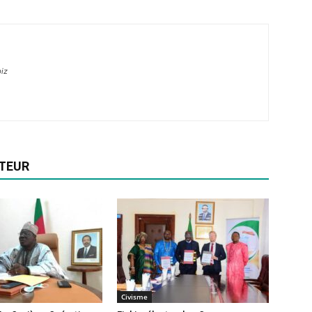
iz
UTEUR
Civisme