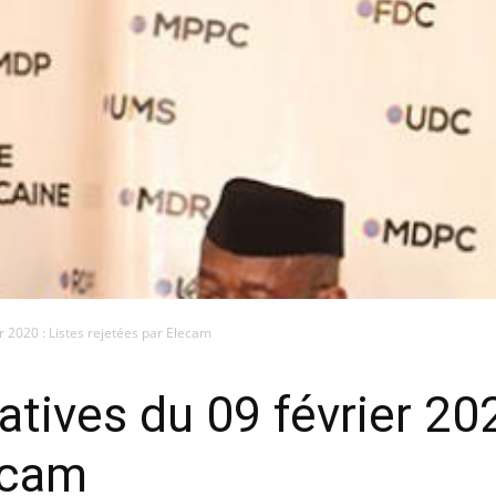
er 2020 : Listes rejetées par Elecam
atives du 09 février 202
ecam