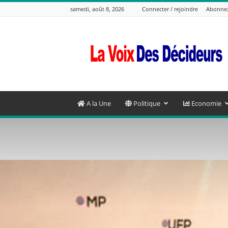
samedi, août 8, 2026
Connecter / rejoindre
Abonne
La
Voix
Des
Decideurs
A la Une
Politique
Economie