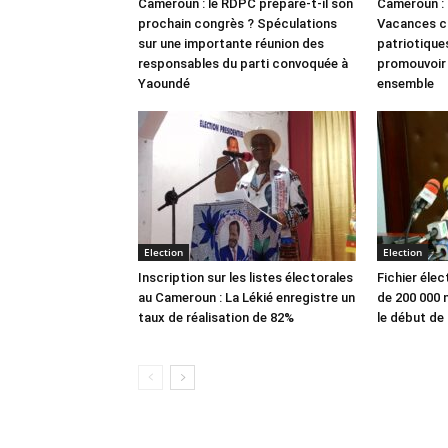
Cameroun : le RDPC prépare-t-il son
Cameroun : 
prochain congrès ? Spéculations
Vacances c
sur une importante réunion des
patriotique
responsables du parti convoquée à
promouvoir l
Yaoundé
ensemble
Election
Election
Inscription sur les listes électorales
Fichier éle
au Cameroun : La Lékié enregistre un
de 200 000 
taux de réalisation de 82%
le début de 