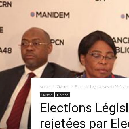
Accueil
Civisme
Elections Législatives du 09 févri
Civisme
Election
Elections Législ
rejetées par El