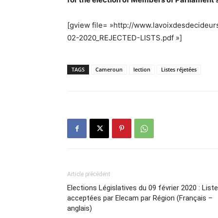
[gview file= »http://www.lavoixdesdecideu
02-2020_REJECTED-LISTS.pdf »]
TAGS
Cameroun
lection
Listes réjetées
Article précédent
Elections Législatives du 09 février 2020 : List
acceptées par Elecam par Région (Français –
anglais)