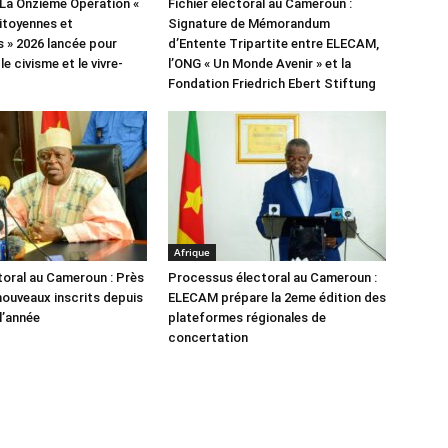
La Onzième Opération «
Fichier électoral au Cameroun :
itoyennes et
Signature de Mémorandum
s » 2026 lancée pour
d’Entente Tripartite entre ELECAM,
e civisme et le vivre-
l’ONG « Un Monde Avenir » et la
Fondation Friedrich Ebert Stiftung
Afrique
ctoral au Cameroun : Près
Processus électoral au Cameroun :
nouveaux inscrits depuis
ELECAM prépare la 2eme édition des
l’année
plateformes régionales de
concertation