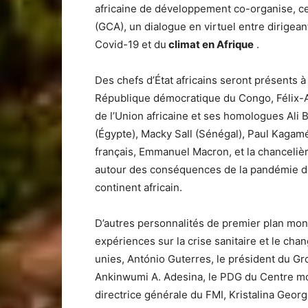
africaine de développement co-organise, ce 
(GCA), un dialogue en virtuel entre dirigea
Covid-19 et du
climat en Afrique
.
Des chefs d’État africains seront présents à
République démocratique du Congo, Félix-A
de l’Union africaine et ses homologues Ali
(Égypte), Macky Sall (Sénégal), Paul Kagam
français, Emmanuel Macron, et la chanceliè
autour des conséquences de la pandémie de
continent africain.
D’autres personnalités de premier plan mond
expériences sur la crise sanitaire et le cha
unies, António Guterres, le président du G
Ankinwumi A. Adesina, le PDG du Centre mond
directrice générale du FMI, Kristalina Geor