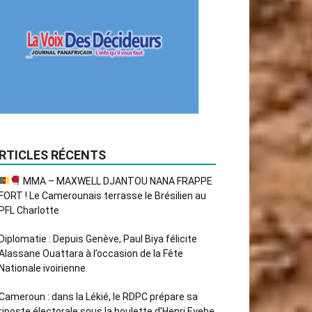
RTICLES RÉCENTS
MMA – MAXWELL DJANTOU NANA FRAPPE
FORT ! Le Camerounais terrasse le Brésilien au
PFL Charlotte
Diplomatie : Depuis Genève, Paul Biya félicite
Alassane Ouattara à l’occasion de la Fête
Nationale ivoirienne
Cameroun : dans la Lékié, le RDPC prépare sa
riposte électorale sous la houlette d’Henri Eyebe