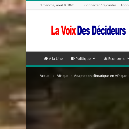
dimanche, août 9, 2026
Connecter / rejoindre
Abon
La
Voix
Des
Decideurs
A la Une
Politique
Economie
Accueil
Afrique
Adaptation climatique en Afrique : L