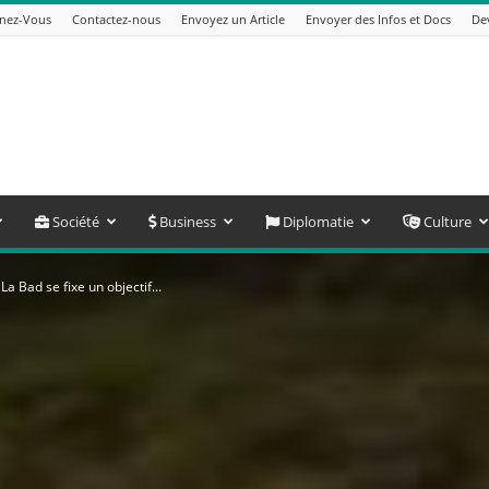
nez-Vous
Contactez-nous
Envoyez un Article
Envoyer des Infos et Docs
De
Société
Business
Diplomatie
Culture
a Bad se fixe un objectif...