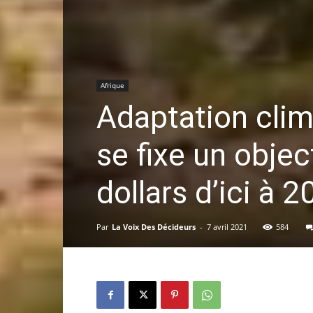
Afrique
Adaptation clim
se fixe un objec
dollars d’ici à 
Par
La Voix Des Décideurs
-
7 avril 2021
584