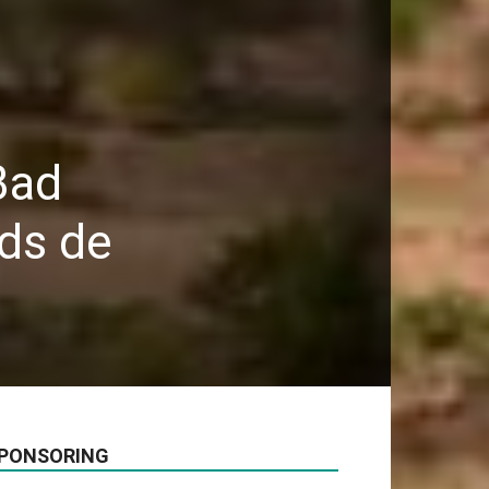
Bad
rds de
PONSORING