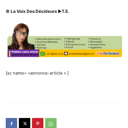
© La Voix Des Décideurs
►
T.E.
[sc name= »annonce-article » ]