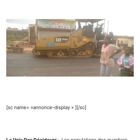
[sc name= »annonce-display » ][/sc]
La Voix Des Décideurs –
Les populations des quartiers