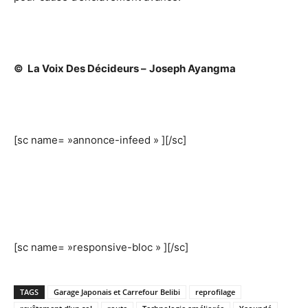
©
La Voix Des Décideurs –
Joseph Ayangma
[sc name= »annonce-infeed » ][/sc]
[sc name= »responsive-bloc » ][/sc]
TAGS
Garage Japonais et Carrefour Belibi
reprofilage