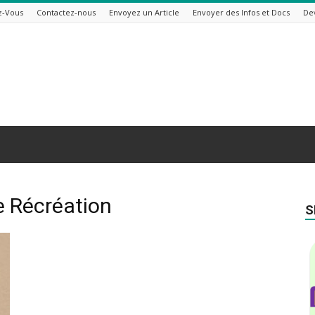
z-Vous
Contactez-nous
Envoyez un Article
Envoyer des Infos et Docs
De
e Récréation
S