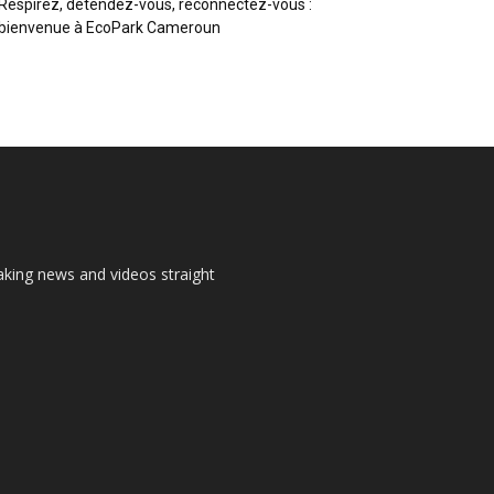
Respirez, détendez-vous, reconnectez-vous :
bienvenue à EcoPark Cameroun
aking news and videos straight