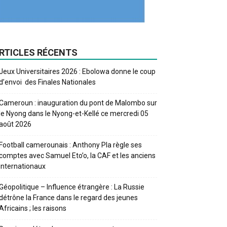
RTICLES RÉCENTS
Jeux Universitaires 2026 : Ebolowa donne le coup
d’envoi des Finales Nationales
Cameroun : inauguration du pont de Malombo sur
le Nyong dans le Nyong-et-Kellé ce mercredi 05
août 2026
Football camerounais : Anthony Pla règle ses
comptes avec Samuel Eto’o, la CAF et les anciens
internationaux
Géopolitique – Influence étrangère : La Russie
détrône la France dans le regard des jeunes
Africains ; les raisons