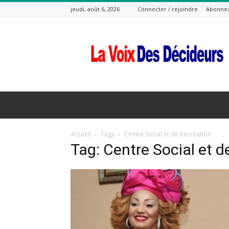
jeudi, août 6, 2026
Connecter / rejoindre
Abonne
La
Voix
Des
Decideurs
Accueil
Tags
Centre Social et de Récréation
Tag: Centre Social et d