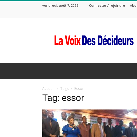
vendredi, août 7, 2026
Connecter / rejoindre
Abo
La
Voix
Des
Decideurs
Accueil
Tags
Essor
Tag: essor