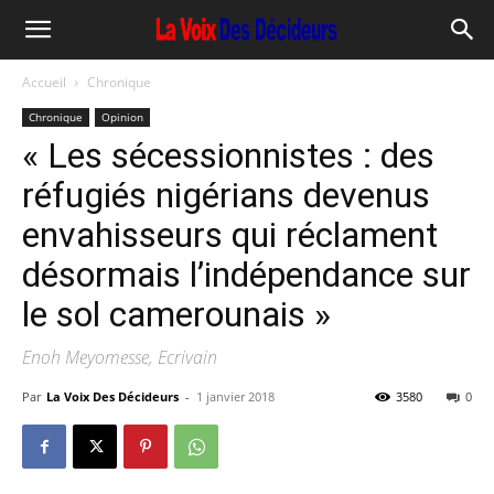
Accueil
Chronique
Chronique
Opinion
« Les sécessionnistes : des
réfugiés nigérians devenus
envahisseurs qui réclament
désormais l’indépendance sur
le sol camerounais »
Enoh Meyomesse, Ecrivain
Par
La Voix Des Décideurs
-
1 janvier 2018
3580
0