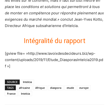
les élites sur le continent, mais il faut surtout mettre en
place les conditions et solutions qui permettront à tous
de monter en compétence pour répondre pleinement aux
exigences du marché mondial.»
conclut Jean-Yves Kotto,
Directeur Afrique subsaharienne d’Intelcia.
Intégralité du rapport
[gview file= »http://www.lavoixdesdecideurs.biz/wp-
content/uploads/2019/11/Etude_DiasporasIntelcia2019.pd
f »]
SOURCE
Intelcia
TAGS
africaine
Afrique
diaspora
etude
europe
France
Intelcia