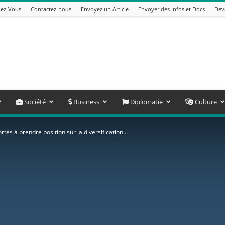
ez-Vous
Contactez-nous
Envoyez un Article
Envoyer des Infos et Docs
Dev
Société
Business
Diplomatie
Culture
rtés à prendre position sur la diversification...