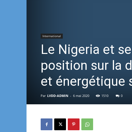
International
Le Nigeria et s
position sur la
et énergétique 
Par
LVDD-ADMIN
-
6 mai 2020
1510
0