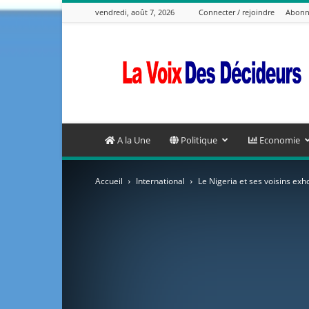
vendredi, août 7, 2026
Connecter / rejoindre
Abonn
La
Voix
Des
Decideurs
A la Une
Politique
Economie
Accueil
International
Le Nigeria et ses voisins exho