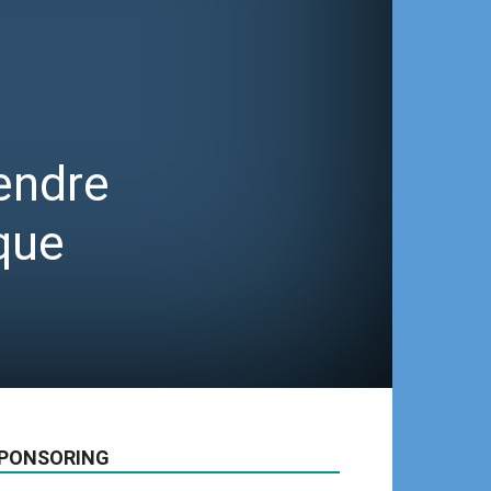
rendre
ique
PONSORING