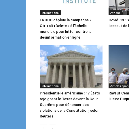
International
Afrique
La DCO déploie la campagne «
Covid-19 : 
Ctrl+alt+Delete » à l’échelle
l’assaut de 
mondiale pour lutter contre la
désinformation en ligne
International
Articles spon
Présidentielle américaine : 17 États
Raysut Ceme
rejoignent le Texas devant la Cour
l’usine Duq
Suprême pour dénoncer des
violations de la Constitution, selon
Reuters