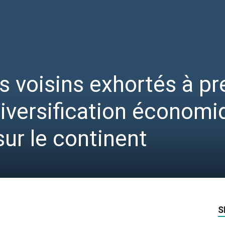
es voisins exhortés à p
 diversification économ
sur le continent
S