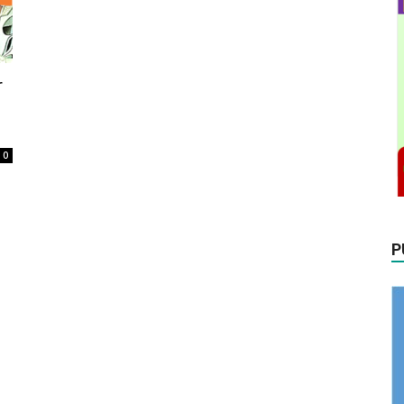
r
0
P