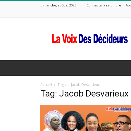
dimanche, août 9, 2026
Connecter / rejoindre
Ab
La
Voix
Des
Decideurs
Accueil
Tags
Jacob Desvarieux
Tag: Jacob Desvarieux