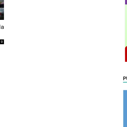
la
0
P