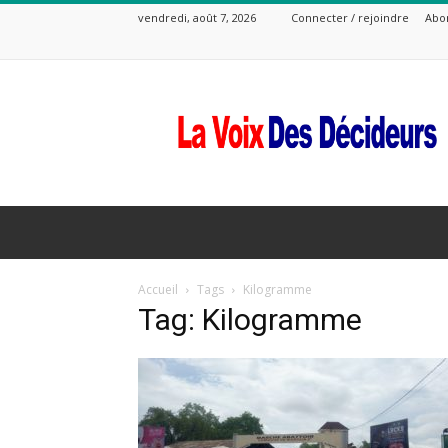
vendredi, août 7, 2026
Connecter / rejoindre
Abo
La
Voix
Des
Decideurs
Accueil
Tags
Kilogramme
Tag: Kilogramme