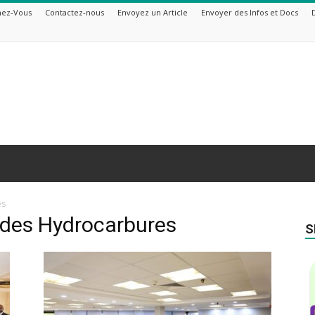
ez-Vous
Contactez-nous
Envoyez un Article
Envoyer des Infos et Docs
es
 des Hydrocarbures
S