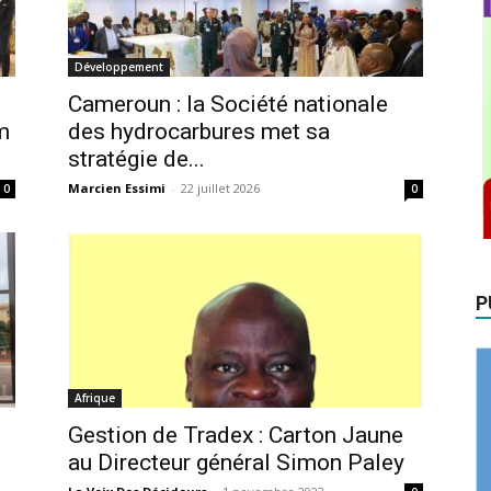
Développement
Cameroun : la Société nationale
m
des hydrocarbures met sa
stratégie de...
Marcien Essimi
-
22 juillet 2026
0
0
P
Afrique
Gestion de Tradex : Carton Jaune
au Directeur général Simon Paley