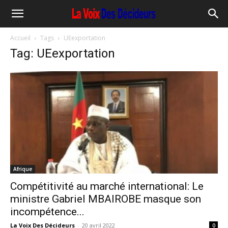
Accueil
Tags
UEexportation
Tag: UEexportation
Afrique
Compétitivité au marché international: Le
ministre Gabriel MBAIROBE masque son
incompétence...
La Voix Des Décideurs
-
20 avril 2022
0