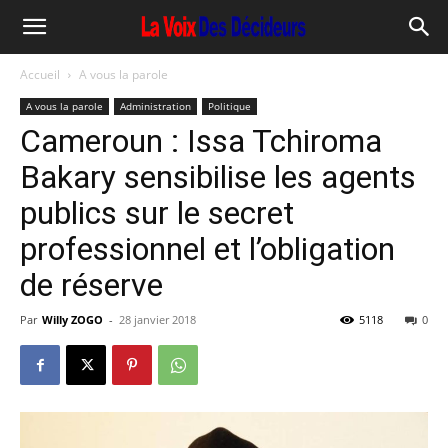
Accueil
A vous la parole
A vous la parole
Administration
Politique
Cameroun : Issa Tchiroma
Bakary sensibilise les agents
publics sur le secret
professionnel et l’obligation
de réserve
Par
Willy ZOGO
-
28 janvier 2018
5118
0