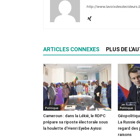
http://www.lavoixdesdecideurs.b
ARTICLES CONNEXES
PLUS DE L'A
Politique
Politique
Cameroun : dans la Lékié, le RDPC
Géopolitiqu
prépare sa riposte électorale sous
La Russie d
la houlette d’Henri Eyebe Ayissi
regard des j
raisons