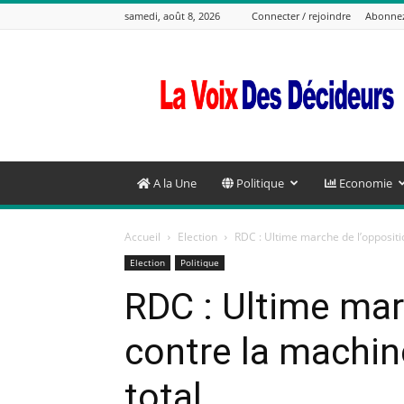
samedi, août 8, 2026
Connecter / rejoindre
Abonne
La
Voix
Des
Decideurs
A la Une
Politique
Economie
Accueil
Election
RDC : Ultime marche de l’oppositio
Election
Politique
RDC : Ultime mar
contre la machin
total