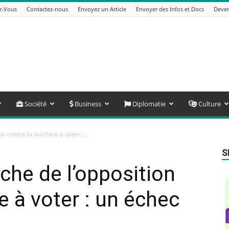
z-Vous
Contactez-nous
Envoyez un Article
Envoyer des Infos et Docs
Deven
Société
Business
Diplomatie
Culture
n contre la machine à voter :...
S
che de l’opposition
e à voter : un échec