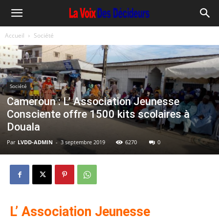
Accueil
Société
Société
Cameroun : L’ Association Jeunesse
Consciente offre 1500 kits scolaires à
Douala
Par
LVDD-ADMIN
-
3 septembre 2019
6270
0
L’ Association Jeunesse