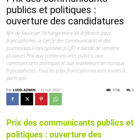
publics et politiques :
ouverture des candidatures
Afin de favoriser l’échange entre les différents pays
francophones, le Cercle des Communicants et des
Journalistes Francophones (CCJF) a décidé de remettre
plusieurs Prix aux communicants publics, aux
communicants politiques et aux marketeurs territoriaux
francophones. Tous les pays francophones sont invités à
participer.
Par
LVDD-ADMIN
-
11 mai 2020
1116
0
Prix des communicants publics et
politiques : ouverture des