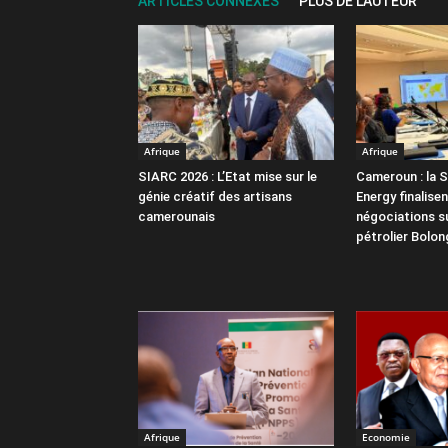
ARTICLES CONNEXES
PLUS DE L'AUTEUR
Afrique
Afrique
SIARC 2026 : L’Etat mise sur le
Cameroun : la 
génie créatif des artisans
Energy finalisen
camerounais
négociations su
pétrolier Bolon
Afrique
Economie