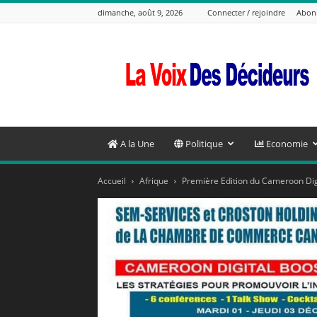
dimanche, août 9, 2026
Connecter / rejoindre
Abon
La
Voix
Des
Decideurs
A la Une
Politique
Economie
Accueil
Afrique
Première Edition du Cameroon Dig