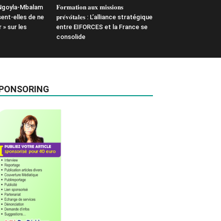
 Ngoyla-Mbalam
𝐅𝐨𝐫𝐦𝐚𝐭𝐢𝐨𝐧 𝐚𝐮𝐱 𝐦𝐢𝐬𝐬𝐢𝐨𝐧𝐬
sent-elles de ne
𝐩𝐫𝐞́𝐯𝐨̂𝐭𝐚𝐥𝐞𝐬 : L’alliance stratégique
 » sur les
entre EIFORCES et la France se
consolide
PONSORING