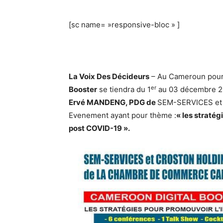
[sc name= »responsive-bloc » ]
La Voix Des Décideurs
– Au Cameroun pour y
er
Booster
se tiendra du 1
au 03 décembre 202
Ervé MANDENG, PDG de
SEM-SERVICES et
Evenement ayant pour thème :
« les straté
post COVID-19 ».