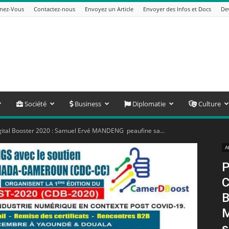
nez-Vous
Contactez-nous
Envoyez un Article
Envoyer des Infos et Docs
De
Société
Business
Diplomatie
Culture
ital Booster 2020 : Samuel Ervé MANDENG peaufine sa...
A
P
C
B
M
s