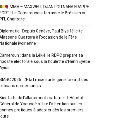
MMA – MAXWELL DJANTOU NANA FRAPPE
FORT ! Le Camerounais terrasse le Brésilien au
PFL Charlotte
Diplomatie : Depuis Genève, Paul Biya félicite
Alassane Ouattara à l’occasion de la Fête
Nationale ivoirienne
Cameroun : dans la Lékié, le RDPC prépare sa
riposte électorale sous la houlette d’Henri Eyebe
Ayissi
SIARC 2026 : L’Etat mise sur le génie créatif des
artisans camerounais
Bienfaits de l’allaitement maternel : L’Hôpital
Général de Yaoundé attire l’attention sur les
bonnes pratiques à adopter dès les premiers
jours