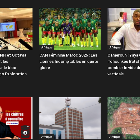
Afrique
Afrique
SNH et Octavia
CAN Féminine Maroc 2026 : Les
Cameroun : Yaya
t les
Lionnes Indomptables en quête
Tchounkeu Batch
r le bloc
gloire
combler le vide de
go Exploration
verticale
Afrique
Afrique