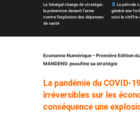
Le Sénégal change de stratégie :
Le pétrole c
la prévention devient l’arme
généré une fort
contre l’explosion des dépenses
voici le chiffre
de santé
Economie Numérique –
Première Edition d
MANDENG peaufine sa stratégie
La pandémie du COVID-19
irréversibles sur les écon
conséquence une explosio