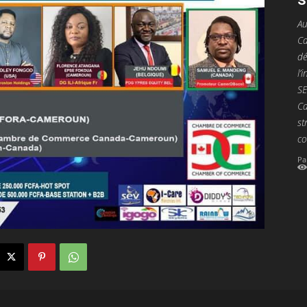
Au
Ca
dé
l’
SE
Ca
st
co
Pa