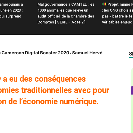
amerounais a
Mal gouvernance à CAMTEL : les
Projet minier
une en 2023 :
1000 anomalies que relève un
: les ONG choisis
 qui surprend
audit officiel de la Chambre des
pas « battre le fer
Comptes [ SERIE – Acte 2 ]
véritables enjeux
u Cameroon Digital Booster 2020 : Samuel Hervé
S
 a eu des conséquences
omies traditionnelles avec pour
n de l’économie numérique.