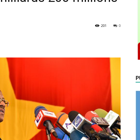
201
0
P