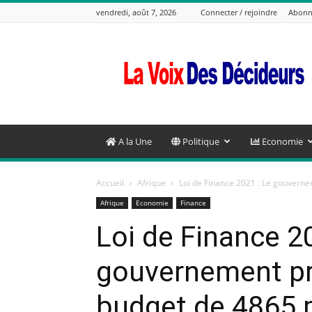
vendredi, août 7, 2026
Connecter / rejoindre
Abonn
La
Voix
Des
Decideurs
A la Une
Politique
Economie
Accueil
Afrique
Loi de Finance 2021 : Le gouverne
Afrique
Economie
Finance
Loi de Finance 2
gouvernement pr
budget de 4865 m