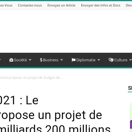
ez-Vous
Contactez-nous
Envoyez un Article
Envoyer des Infos et Docs
Dev
Société
Business
Diplomatie
Culture
ment propose un projet de budget de...
S
021 : Le
opose un projet de
illiards 200 millions