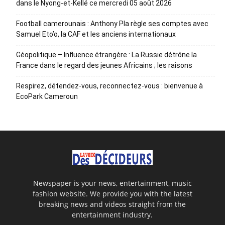
dans le Nyong-et-Kellé ce mercredi 05 août 2026
Football camerounais : Anthony Pla règle ses comptes avec
Samuel Eto’o, la CAF et les anciens internationaux
Géopolitique – Influence étrangère : La Russie détrône la
France dans le regard des jeunes Africains ; les raisons
Respirez, détendez-vous, reconnectez-vous : bienvenue à
EcoPark Cameroun
Newspaper is your news, entertainment, music
fashion website. We provide you with the latest
breaking news and videos straight from the
entertainment industry.