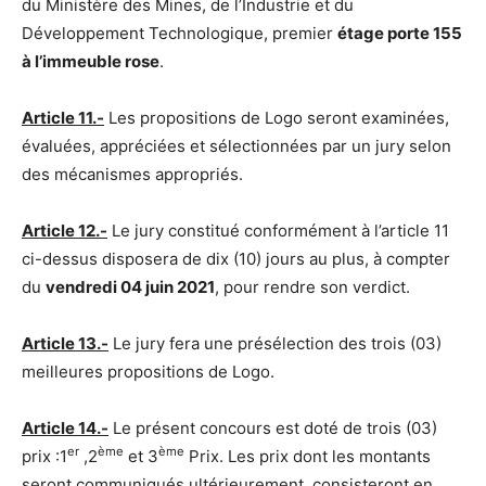
du Ministère des Mines, de l’Industrie et du
Développement Technologique, premier
étage porte 155
à l’immeuble rose
.
Article 11.-
Les propositions de Logo seront examinées,
évaluées, appréciées et sélectionnées par un jury selon
des mécanismes appropriés.
Article 12.-
Le jury constitué conformément à l’article 11
ci-dessus disposera de dix (10) jours au plus, à compter
du
vendredi 04 juin 2021
, pour rendre son verdict.
Article 13.-
Le jury fera une présélection des trois (03)
meilleures propositions de Logo.
Article 14.-
Le présent concours est doté de trois (03)
er
ème
ème
prix :1
,2
et 3
Prix. Les prix dont les montants
seront communiqués ultérieurement, consisteront en