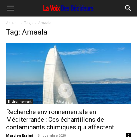
Accueil
Tags
Amaala
Tag: Amaala
Environnement
Recherche environnementale en
Méditerranée : Ces échantillons de
contaminants chimiques qui affectent...
Marcien Essimi
-
6 novembre 2020
0