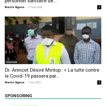
personnel sanitaire de...
Martin Ngane
-
17 mai 2020
0
Interview
Dr. Annicet Désiré Mintop : « La lutte contre
le Covid-19 passera par...
Martin Ngane
-
7 mai 2020
0
SPONSORING