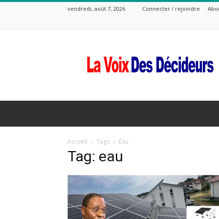
vendredi, août 7, 2026
Connecter / rejoindre
Abo
La
Voix
Des
Decideurs
Accueil
Tags
Eau
Tag: eau