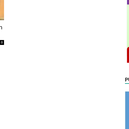
n
0
P