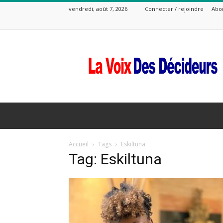
vendredi, août 7, 2026
Connecter / rejoindre
Abo
La
Voix
Des
Decideurs
Accueil
Tags
Eskiltuna
Tag: Eskiltuna