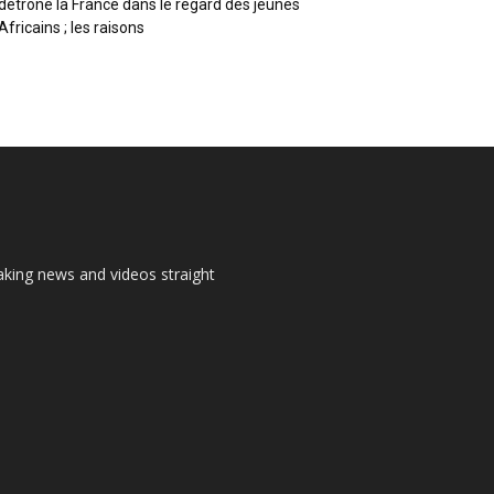
détrône la France dans le regard des jeunes
Africains ; les raisons
aking news and videos straight