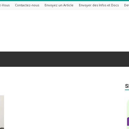
z-Vous
Contactez-nous
Envoyez un Article
Envoyer des Infos et Docs
De
S