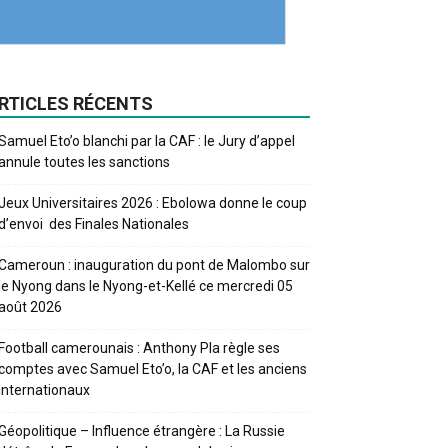
RTICLES RÉCENTS
Samuel Eto’o blanchi par la CAF : le Jury d’appel
annule toutes les sanctions
Jeux Universitaires 2026 : Ebolowa donne le coup
d’envoi des Finales Nationales
Cameroun : inauguration du pont de Malombo sur
le Nyong dans le Nyong-et-Kellé ce mercredi 05
août 2026
Football camerounais : Anthony Pla règle ses
comptes avec Samuel Eto’o, la CAF et les anciens
internationaux
Géopolitique – Influence étrangère : La Russie