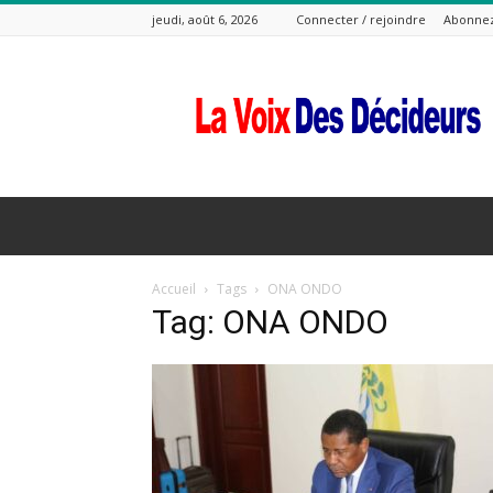
jeudi, août 6, 2026
Connecter / rejoindre
Abonne
La
Voix
Des
Decideurs
Accueil
Tags
ONA ONDO
Tag: ONA ONDO