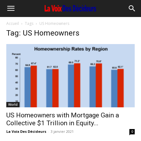
Accueil
Tags
US Homeowners
Tag: US Homeowners
World
US Homeowners with Mortgage Gain a
Collective $1 Trillion in Equity...
La Voix Des Décideurs
-
3 janvier 2021
0