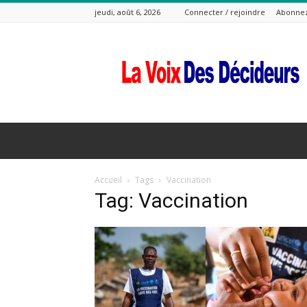
jeudi, août 6, 2026
Connecter / rejoindre
Abonne
La
Voix
Des
Decideurs
Accueil
Tags
Vaccination
Tag: Vaccination