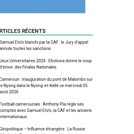
RTICLES RÉCENTS
Samuel Eto’o blanchi par la CAF : le Jury d’appel
annule toutes les sanctions
Jeux Universitaires 2026 : Ebolowa donne le coup
d’envoi des Finales Nationales
Cameroun : inauguration du pont de Malombo sur
le Nyong dans le Nyong-et-Kellé ce mercredi 05
août 2026
Football camerounais : Anthony Pla règle ses
comptes avec Samuel Eto’o, la CAF et les anciens
internationaux
Géopolitique – Influence étrangère : La Russie