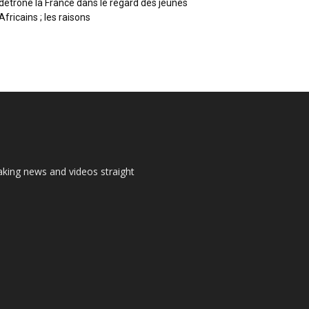
détrône la France dans le regard des jeunes
Africains ; les raisons
aking news and videos straight