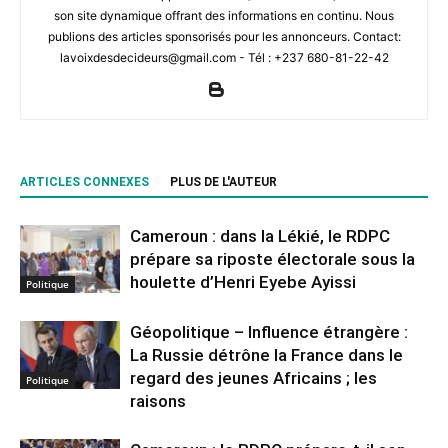
son site dynamique offrant des informations en continu. Nous
publions des articles sponsorisés pour les annonceurs. Contact:
lavoixdesdecideurs@gmail.com - Tél : +237 680-81-22-42
ARTICLES CONNEXES
PLUS DE L'AUTEUR
Cameroun : dans la Lékié, le RDPC
prépare sa riposte électorale sous la
houlette d’Henri Eyebe Ayissi
Politique
Géopolitique – Influence étrangère :
La Russie détrône la France dans le
regard des jeunes Africains ; les
Politique
raisons