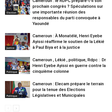
Cameroun : le RDPC prépare-t-il son
prochain congrès ? Spéculations sur
une importante réunion des
Election
responsables du parti convoquée à
Yaoundé
Cameroun : À Monatélé, Henri Eyebe
Ayissi réaffirme le soutien de la Lékié
à Paul Biya et à la justice
Justice
Cameroun , Lékié , politique, Rdpc : Dr
Henri Eyebe Ayissi en guerre contre la
cinquième colonne
Politique
Cameroun : Elecam prépare le terrain
pour la tenue des Elections
Législatives et Municipales
Politique