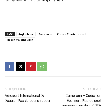
[sc name= »Publicite Responsive » ]
TAGS
Anglophone
Cameroun
Conseil Constitutionnel
Joseph Malegho Aseh
Article précédent
Article suivant
Aéroport International De
Cameroun – Opération
Douala : Pas de quoi stresser !
Épervier : Plus de sept
responsables de la CRTV