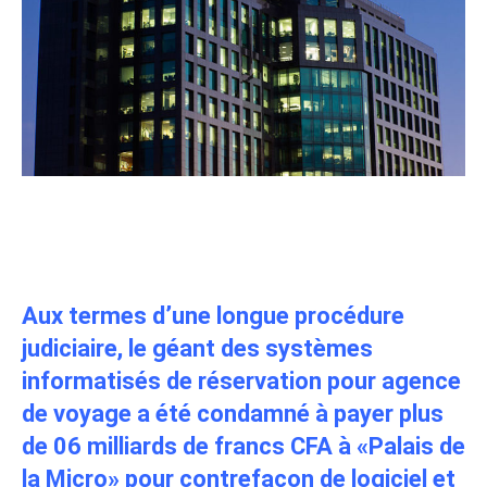
Contrefaçon de logiciel: Comment
Amadeus a pillé une PME camerounaise
Aux termes d’une longue procédure
judiciaire, le géant des systèmes
informatisés de réservation pour agence
de voyage a été condamné à payer plus
de 06 milliards de francs CFA à «Palais de
la Micro» pour contrefaçon de logiciel et