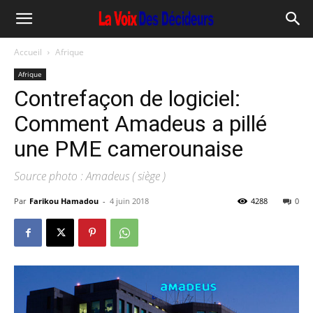
Accueil
Afrique
Afrique
Contrefaçon de logiciel:
Comment Amadeus a pillé
une PME camerounaise
Source photo : Amadeus ( siège )
Par
Farikou Hamadou
-
4 juin 2018
4288
0