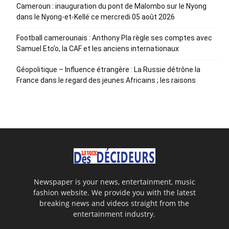
Cameroun : inauguration du pont de Malombo sur le Nyong
dans le Nyong-et-Kellé ce mercredi 05 août 2026
Football camerounais : Anthony Pla règle ses comptes avec
Samuel Eto’o, la CAF et les anciens internationaux
Géopolitique – Influence étrangère : La Russie détrône la
France dans le regard des jeunes Africains ; les raisons
Newspaper is your news, entertainment, music
fashion website. We provide you with the latest
breaking news and videos straight from the
entertainment industry.