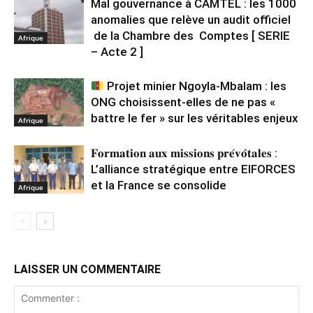
Mal gouvernance à CAMTEL : les 1000
anomalies que relève un audit officiel
de la Chambre des Comptes [ SERIE
Afrique
– Acte 2 ]
Projet minier Ngoyla-Mbalam : les
ONG choisissent-elles de ne pas «
battre le fer » sur les véritables enjeux
Afrique
𝐅𝐨𝐫𝐦𝐚𝐭𝐢𝐨𝐧 𝐚𝐮𝐱 𝐦𝐢𝐬𝐬𝐢𝐨𝐧𝐬 𝐩𝐫𝐞́𝐯𝐨̂𝐭𝐚𝐥𝐞𝐬 :
L’alliance stratégique entre EIFORCES
et la France se consolide
Afrique
LAISSER UN COMMENTAIRE