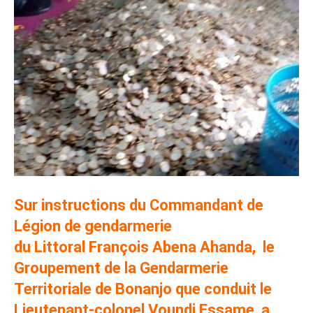
Sur instructions du Commandant de
Légion de gendarmerie
du Littoral François Abena Ahanda, le
Groupement de la Gendarmerie
Territoriale de Bonanjo que conduit le
Lieutenant-colonel Voundi Essame, a