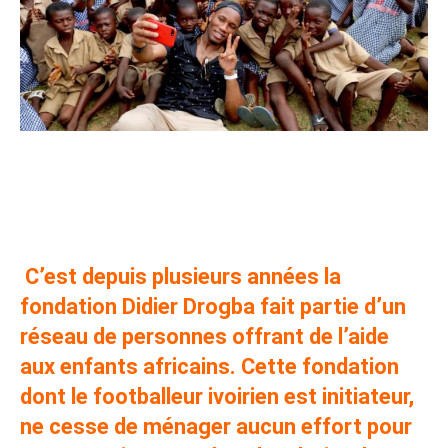
20 Novembre journée internationale des droits de
l’enfant: la Fondation Didier Drogba accorde une place
de choix à l’enfant africain
C’est depuis plusieurs années la
fondation Didier Drogba fait partie d’un
réseau de personnes offrant de l’aide
aux enfants africains. Cette fondation
dont le footballeur ivoirien est initiateur,
ne cesse de ménager aucun effort pour