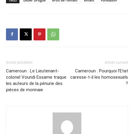
TAGS
Didier Drogba
droit de l'enfant
enfant
Fondation
Article précédent
Article suivant
Cameroun : Le Lieutenant-
Cameroun : Pourquoi l’Etat
colonel Voundi Essame traque
caresse-t-il les homosexuels
les auteurs de la pénurie des
?
pièces de monnaie