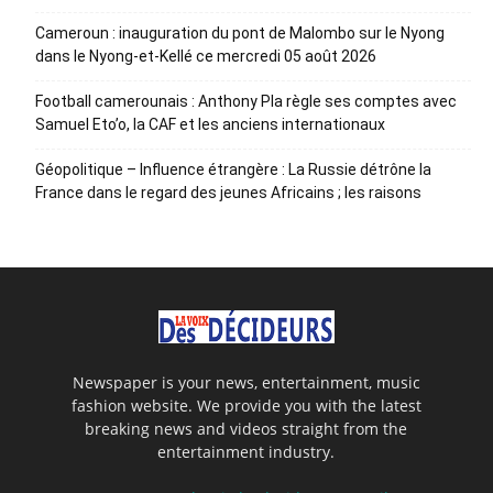
Cameroun : inauguration du pont de Malombo sur le Nyong
dans le Nyong-et-Kellé ce mercredi 05 août 2026
Football camerounais : Anthony Pla règle ses comptes avec
Samuel Eto’o, la CAF et les anciens internationaux
Géopolitique – Influence étrangère : La Russie détrône la
France dans le regard des jeunes Africains ; les raisons
Newspaper is your news, entertainment, music
fashion website. We provide you with the latest
breaking news and videos straight from the
entertainment industry.