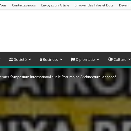
Vous
Contactez-nous
Envoyez un Article
Envoyer des Infos et Docs
Devenir
Société
Business
Diplomatie
Culture
emier Symposium International sur le Patrimoine Architectural annoncé