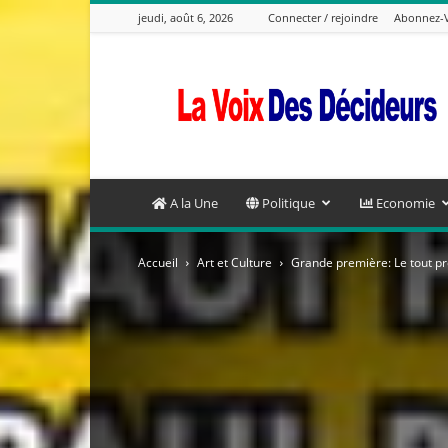
jeudi, août 6, 2026
Connecter / rejoindre
Abonnez-
La
Voix
Des
Decideurs
A la Une
Politique
Economie
Accueil
Art et Culture
Grande première: Le tout pr