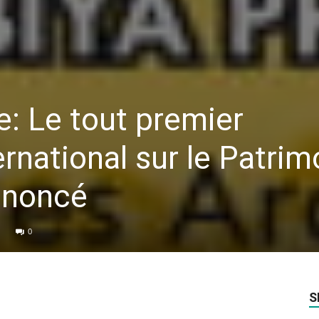
: Le tout premier
national sur le Patrim
nnoncé
0
S