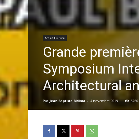
Art et Culture
Grande première
Symposium Inter
Architectural a
Par
Jean Baptiste Bidima
-
4 novembre 2019
3760