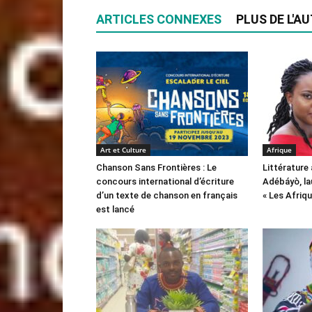
ARTICLES CONNEXES
PLUS DE L'A
Art et Culture
Afrique
Chanson Sans Frontières : Le
Littérature 
concours international d’écriture
Adébáyò, lau
d’un texte de chanson en français
« Les Afriq
est lancé