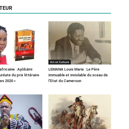
UTEUR
Art et Culture
africaine : Ayòbámi
LEMANA Louis Marie : Le Père
réate du prix littéraire
immuable et inviolable du sceau de
ues 2020 »
l’Etat du Cameroun