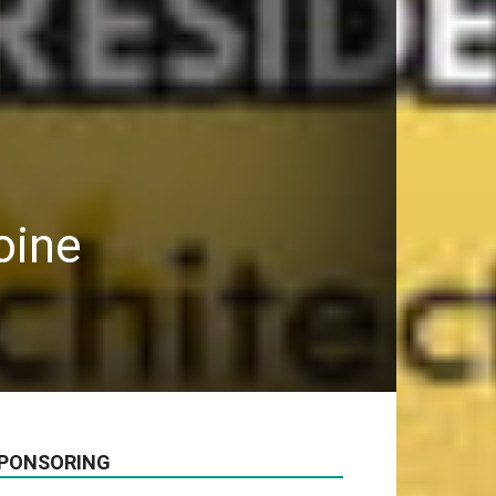
oine
PONSORING