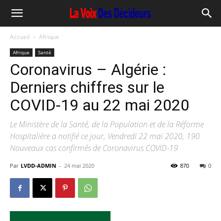
Accueil
Afrique
Afrique
Santé
Coronavirus – Algérie :
Derniers chiffres sur le
COVID-19 au 22 mai 2020
Le Ministère de la Santé, de la Population et de la Réforme
Hospitalière a notifié ce jour, Vendredi 22 mai 2020, 190
Nouveaux cas confirmés de Coronavirus COVID-19
Par
LVDD-ADMIN
-
24 mai 2020
870
0