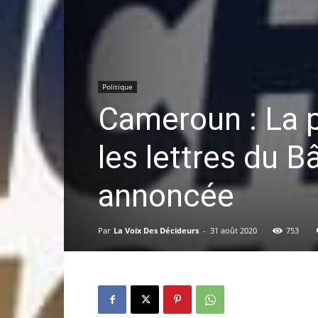
Politique
Cameroun : La p
les lettres du 
annoncée
Par
La Voix Des Décideurs
-
31 août 2020
753