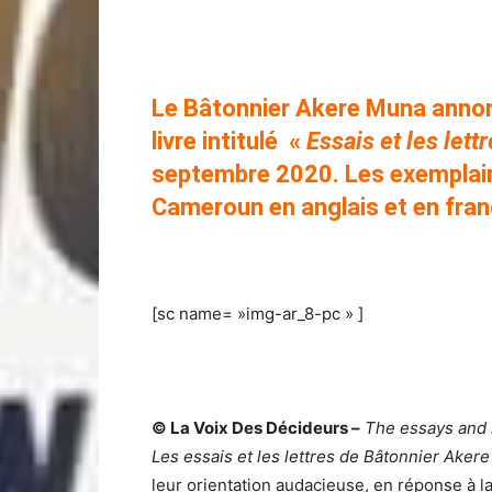
Littérature : La publication des « Essais et
Le Bâtonnier Akere Muna annonc
livre intitulé «
Essais et les let
septembre 2020. Les exemplair
Cameroun en anglais et en fran
[sc name= »img-ar_8-pc » ]
© La Voix Des Décideurs –
The essays and 
Les essais et les lettres de Bâtonnier Ake
leur orientation audacieuse, en réponse à l