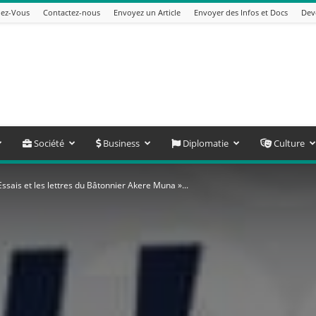
ez-Vous
Contactez-nous
Envoyez un Article
Envoyer des Infos et Docs
Dev
Société
Business
Diplomatie
Culture
ssais et les lettres du Bâtonnier Akere Muna »...