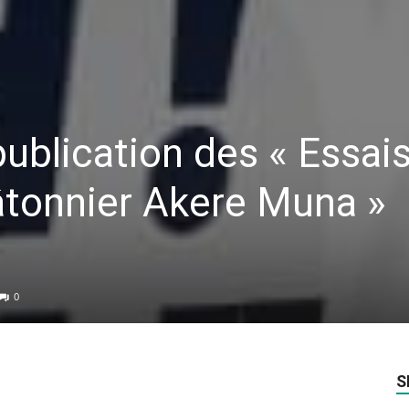
ublication des « Essais
Bâtonnier Akere Muna »
0
S