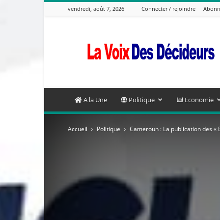
vendredi, août 7, 2026
Connecter / rejoindre
Abonn
La
Voix
Des
Decideurs
A la Une
Politique
Economie
Accueil
Politique
Cameroun : La publication des « E