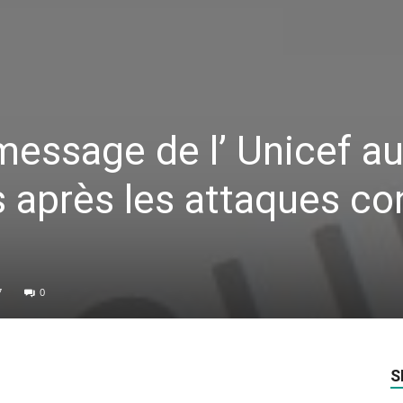
essage de l’ Unicef a
 après les attaques co
7
0
S