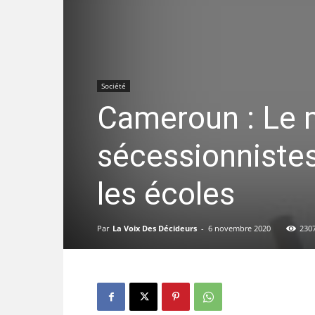
Société
Cameroun : Le m
sécessionnistes
les écoles
Par
La Voix Des Décideurs
-
6 novembre 2020
230