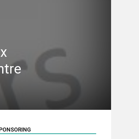
ux
ntre
PONSORING