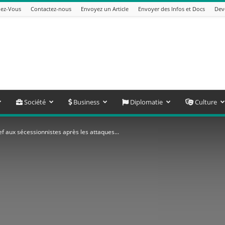
ez-Vous
Contactez-nous
Envoyez un Article
Envoyer des Infos et Docs
Dev
Société
Business
Diplomatie
Culture
f aux sécessionnistes après les attaques...