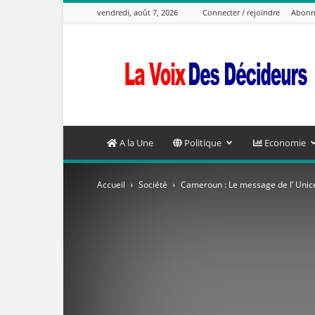
vendredi, août 7, 2026
Connecter / rejoindre
Abonn
La
Voix
Des
Decideurs
A la Une
Politique
Economie
Accueil
Société
Cameroun : Le message de l’ Unice