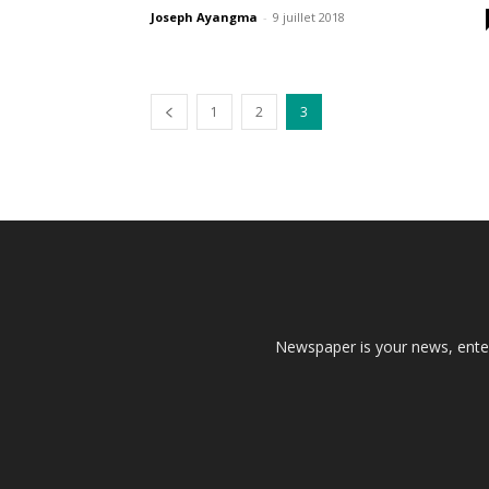
Joseph Ayangma
-
9 juillet 2018
1
2
3
Newspaper is your news, enter