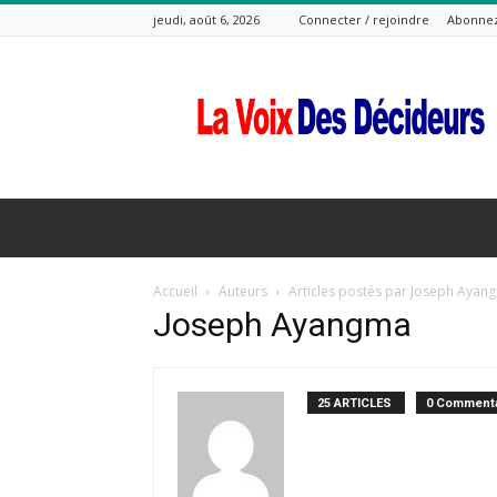
jeudi, août 6, 2026
Connecter / rejoindre
Abonne
La
Voix
Des
Decideurs
Accueil
Auteurs
Articles postés par Joseph Ayan
Joseph Ayangma
25 ARTICLES
0 Commenta