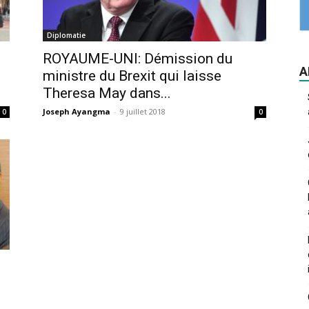
Diplomatie
ROYAUME-UNI: Démission du
A
ministre du Brexit qui laisse
Theresa May dans...
Joseph Ayangma
-
9 juillet 2018
0
0