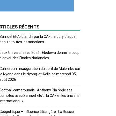
RTICLES RÉCENTS
Samuel Eto’o blanchi par la CAF : le Jury d’appel
annule toutes les sanctions
Jeux Universitaires 2026 : Ebolowa donne le coup
d’envoi des Finales Nationales
Cameroun : inauguration du pont de Malombo sur
le Nyong dans le Nyong-et-Kellé ce mercredi 05
août 2026
Football camerounais : Anthony Pla règle ses
comptes avec Samuel Eto’o, la CAF et les anciens
internationaux
Géopolitique – Influence étrangère : La Russie