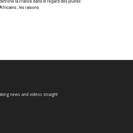
détrône la France dans le regard des jeunes
Africains ; les raisons
aking news and videos straight