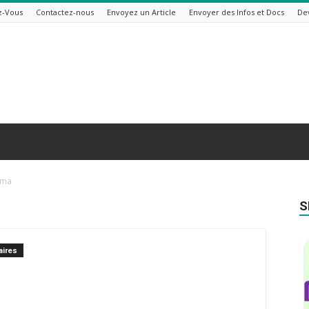
z-Vous
Contactez-nous
Envoyez un Article
Envoyer des Infos et Docs
De
gma
S
ires