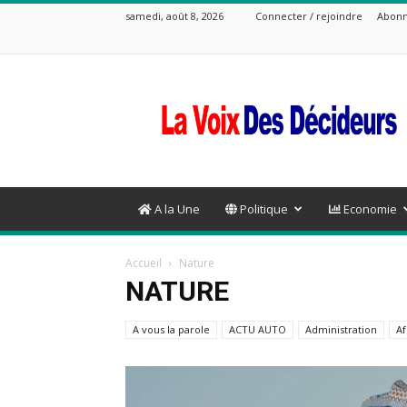
samedi, août 8, 2026
Connecter / rejoindre
Abonn
La
Voix
Des
Decideurs
A la Une
Politique
Economie
Accueil
Nature
NATURE
A vous la parole
ACTU AUTO
Administration
Af