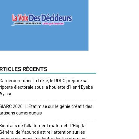
RTICLES RÉCENTS
Cameroun : dans la Lékié, le RDPC prépare sa
riposte électorale sous la houlette d’Henri Eyebe
Ayissi
SIARC 2026 : L’Etat mise sur le génie créatif des
artisans camerounais
Bienfaits de l’allaitement maternel : L’Hôpital
Général de Yaoundé attire l’attention sur les
bonnes pratiques à adopter dès les premiers