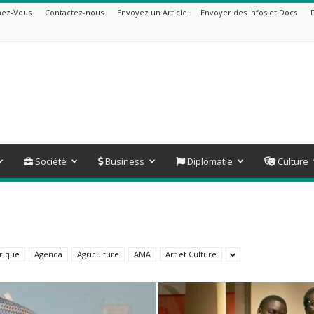
ez-Vous
Contactez-nous
Envoyez un Article
Envoyer des Infos et Docs
Société
Business
Diplomatie
Culture
rique
Agenda
Agriculture
AMA
Art et Culture