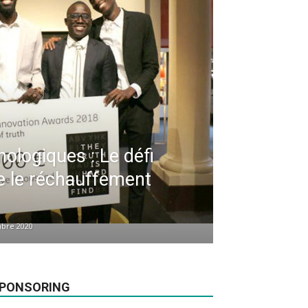
ologiques : Le défi
e le réchauffement
bre 2020
PONSORING