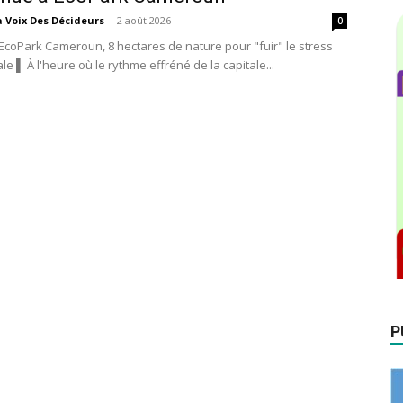
a Voix Des Décideurs
-
2 août 2026
0
EcoPark Cameroun, 8 hectares de nature pour "fuir" le stress
ale ▌ À l'heure où le rythme effréné de la capitale...
P