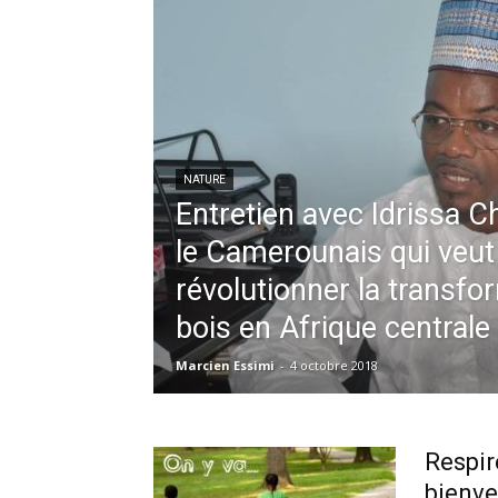
NATURE
Entretien avec Idrissa C
le Camerounais qui veut
révolutionner la transfo
bois en Afrique centrale
Marcien Essimi
-
4 octobre 2018
Respir
bienv