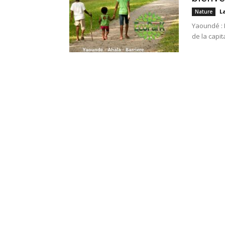
L
Nature
Yaoundé : 
de la capit