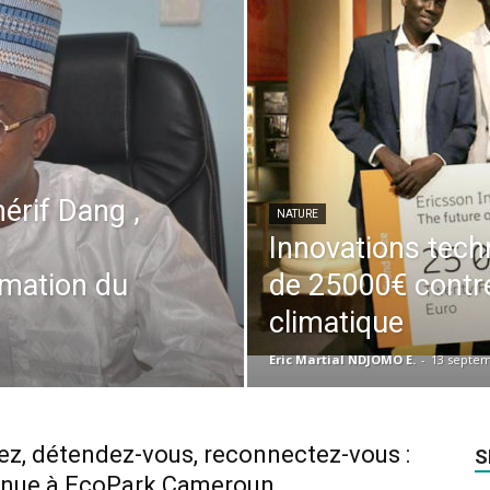
hérif Dang ,
NATURE
Innovations techn
rmation du
de 25000€ contr
climatique
Eric Martial NDJOMO E.
-
13 septem
ez, détendez-vous, reconnectez-vous :
S
enue à EcoPark Cameroun