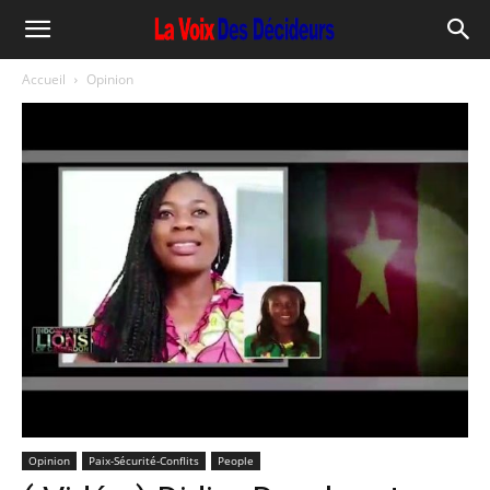
Accueil
Opinion
Opinion
Paix-Sécurité-Conflits
People