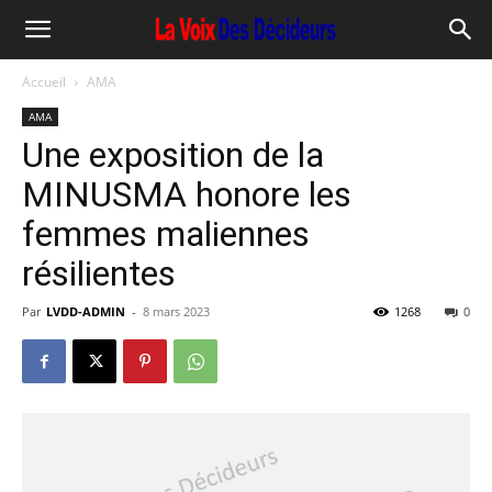
Accueil
AMA
AMA
Une exposition de la
MINUSMA honore les
femmes maliennes
résilientes
Par
LVDD-ADMIN
-
8 mars 2023
1268
0