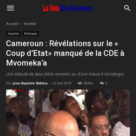
Accueil
Insolite
Insolite
Politique
Cameroun : Révélations sur le «
Coup d’Etat» manqué de la CDE à
Mvomeka’a
Une attitude de deux frères ennemis au d'une messe à Kondengui
Par
Jean Baptiste Bidima
-
23 mai 2019
30494
0